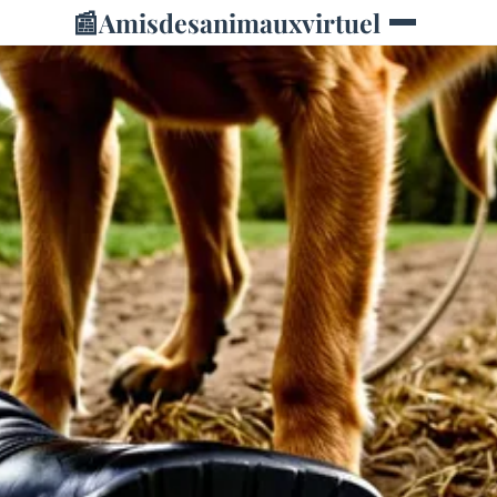
📰
Amisdesanimauxvirtuel