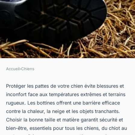
Accueil
›
Chiens
CHIENS
Bottine chien : le guide
Protéger les pattes de votre chien évite blessures et
inconfort face aux températures extrêmes et terrains
essentiel pour protéger les
rugueux. Les bottines offrent une barrière efficace
pattes de votre animal
contre la chaleur, la neige et les objets tranchants.
Choisir la bonne taille et matière garantit sécurité et
Salomé
•
21 juin 2025
•
6 min de lecture
bien-être, essentiels pour tous les chiens, du chiot au