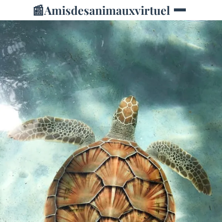
📰
Amisdesanimauxvirtuel