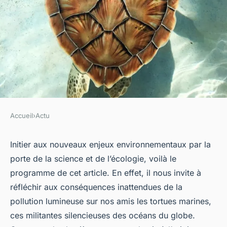
Accueil
›
Actu
ACTU
L'impact de la lumière
Initier aux nouveaux enjeux environnementaux par la
porte de la science et de l’écologie, voilà le
artificielle sur les cycles de
programme de cet article. En effet, il nous invite à
reproduction des tortues
réfléchir aux conséquences inattendues de la
marines
pollution lumineuse sur nos amis les tortues marines,
ces militantes silencieuses des océans du globe.
Salomé
•
1 avril 2024
•
5 min de lecture