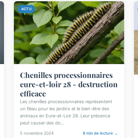
ACTU
Chenilles processionnaires
eure-et-loir 28 - destruction
efficace
Les chenilles processionnaires représentent
un fléau pour les jardins et le bien-être des
animaux en Eure-et-Loir 28. Leur présence
peut causer des do...
5 novembre 2024
8 min de lecture →